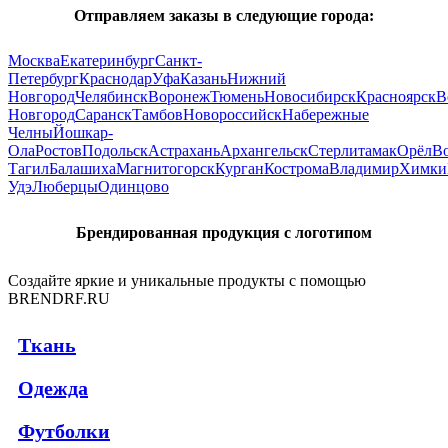
Отправляем заказы в следующие города:
Москва
Екатеринбург
Санкт-
Петербург
Краснодар
Уфа
Казань
Нижний
Новгород
Челябинск
Воронеж
Тюмень
Новосибирск
Красноярск
В
Новгород
Саранск
Тамбов
Новороссийск
Набережные
Челны
Йошкар-
Ола
Ростов
Подольск
Астрахань
Архангельск
Стерлитамак
Орёл
В
Тагил
Балашиха
Магнитогорск
Курган
Кострома
Владимир
Химки
Удэ
Люберцы
Одинцово
Брендированная продукция с логотипом
Создайте яркие и уникальные продукты с помощью
BRENDRF.RU
Ткань
Одежда
Футболки